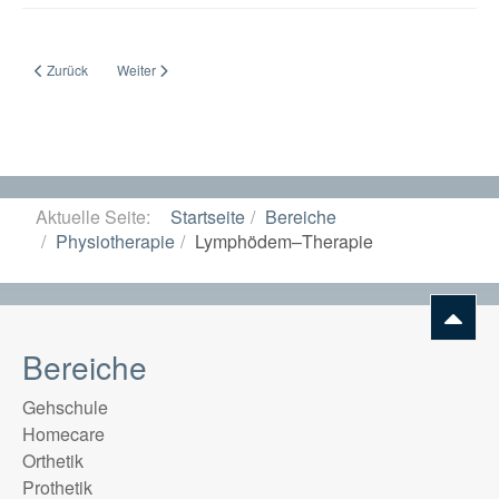
Vorheriger Beitrag: Wellnessangebote
Nächster Beitrag: Unsere Angebote
Zurück
Weiter
Aktuelle Seite:
Startseite
Bereiche
Physiotherapie
Lymphödem–Therapie
Bereiche
Gehschule
Homecare
Orthetik
Prothetik