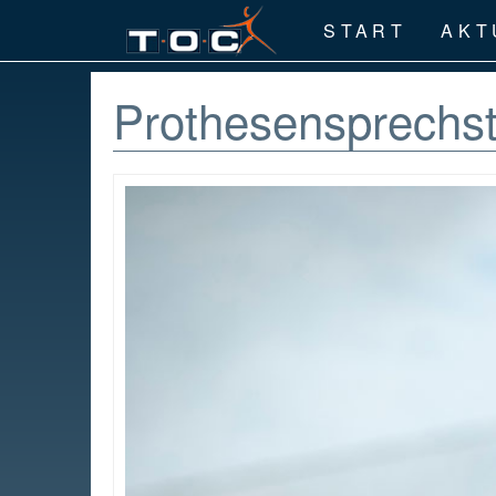
START
AKT
Prothesensprechs