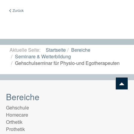
Vorheriger Beitrag: Gehschulseminar - Refresher
Zurück
Aktuelle Seite:
Startseite
Bereiche
Seminare & Weiterbildung
Gehschulseminar für Physio-und Egotherapeuten
Bereiche
Gehschule
Homecare
Orthetik
Prothetik