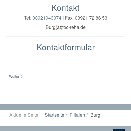
Kontakt
Tel:
03921943074
| Fax: 03921 72 86 53
Burg(at)toc-reha.de
Kontaktformular
Nächster Beitrag: Magdeburg - Leipziger Straße
Weiter
Aktuelle Seite:
Startseite
Filialen
Burg